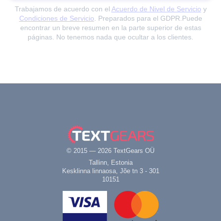
Trabajamos de acuerdo con el
Acuerdo de Nivel de Servicio
y
Condiciones de Servicio
. Preparados para el GDPR.
Puede
encontrar un breve resumen en la parte superior de estas
páginas. No tenemos nada que ocultar a los clientes.
© 2015 — 2026 TextGears OÜ
Tallinn, Estonia
Kesklinna linnaosa, Jõe tn 3 - 301
10151