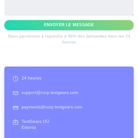
ENVOYER LE MESSAGE
Nous parvenons à répondre à 96% des demandes dans les 24
heures
24 heures
support@corp.textgears.com
payments@corp.textgears.com
TextGears OÜ
Estonia