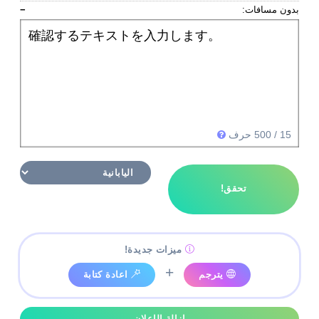
بدون مسافات:
−
確認するテキストを入力します。
15
/ 500 حرف
تحقق!
ميزات جديدة!
+
يترجم
اعادة كتابة
إزالة الإعلان