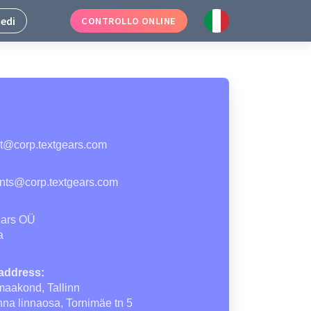
edi
CONTROLLO ONLINE
t@corp.textgears.com
ts@corp.textgears.com
ears OÜ
a
address:
maakond, Tallinn
nna linnaosa, Tornimäe tn 5