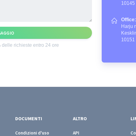
10145
Office:
Harju 
SAGGIO
Keskli
10151
delle richieste entro 24 ore
DOCUMENTI
ALTRO
L
Condizioni d'uso
API
Co