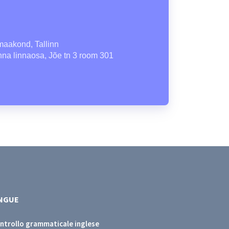
maakond, Tallinn
nna linnaosa, Jõe tn 3 room 301
INGUE
ntrollo grammaticale inglese