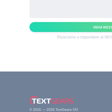
INVIA MES
Riusciamo a rispondere al 96% 
© 2015 — 2026 TextGears OÜ