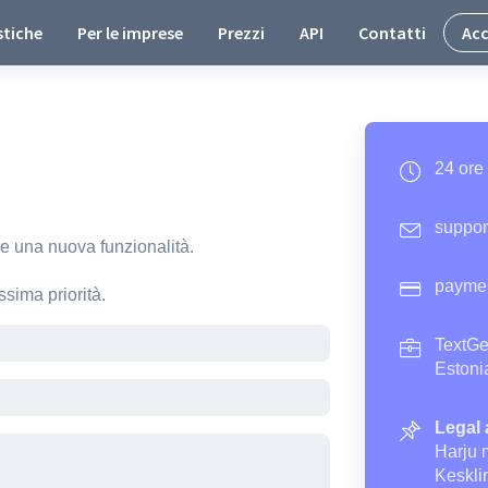
stiche
Per le imprese
Prezzi
API
Contatti
Acc
24 ore
suppor
e una nuova funzionalità.
paymen
ssima priorità.
TextG
Estoni
Legal 
Harju 
Keskli