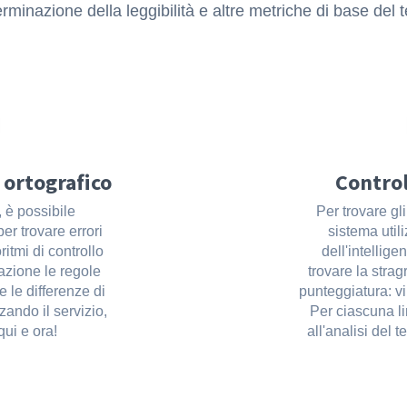
rminazione della leggibilità e altre metriche di base del t
 ortografico
Control
, è possibile
Per trovare gli
per trovare errori
sistema util
oritmi di controllo
dell'intellige
azione le regole
trovare la stra
 le differenze di
punteggiatura: vir
zzando il servizio,
Per ciascuna li
qui e ora!
all'analisi del te