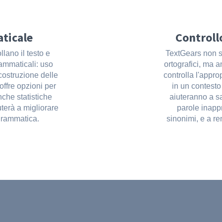
ticale
Controllo
llano il testo e
TextGears non so
grammaticali: uso
ortografici, ma a
 costruzione delle
controlla l'appro
 offre opzioni per
in un contesto 
nche statistiche
aiuteranno a sa
uterà a migliorare
parole inapp
grammatica.
sinonimi, e a re