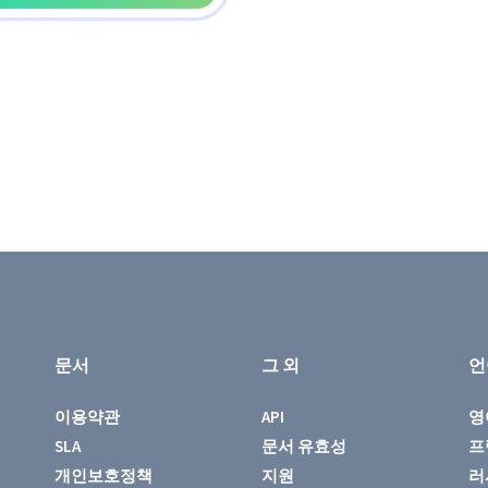
문서
그 외
언
이용약관
API
영
SLA
문서 유효성
프
개인보호정책
지원
러