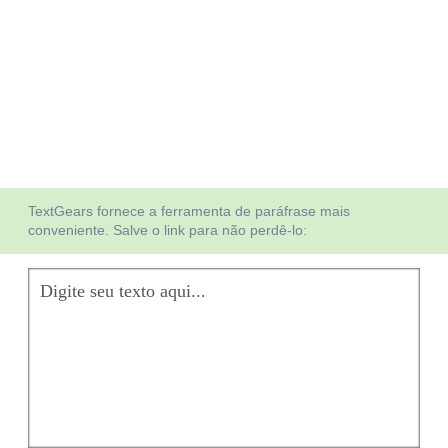
TextGears fornece a ferramenta de paráfrase mais
conveniente. Salve o link para não perdê-lo: