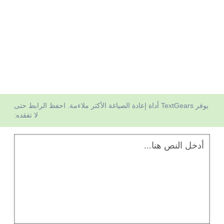
يوفر TextGears أداة إعادة الصياغة الأكثر ملاءمة. احفظ الرابط حتى
لا تفقده: