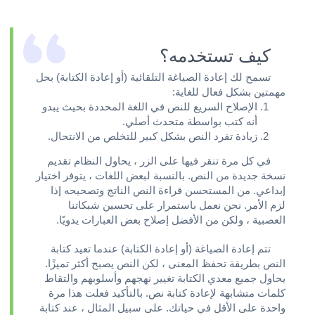
كيف تستخدمه؟
تسمح لك إعادة الصياغة التلقائية (أو إعادة الكتابة) بحل
مهمتين بشكل فعال للغاية:
الإصلاح السريع للنص في اللغة المحددة بحيث يبدو
أنه كتب بواسطة متحدث أصلي.
زيادة تفرد النص بشكل كبير للتخلص من الانتحال.
في كل مرة تنقر فيها على الزر ، يحاول النظام تقديم
نسخة جديدة من النص. بالنسبة لبعض اللغات ، يتوفر اختيار
إبداعي. من المستحسن قراءة النص الناتج وتصحيحه إذا
لزم الأمر. نحن نعمل باستمرار على تحسين شبكاتنا
العصبية ، ولكن من الأفضل إصلاح بعض العبارات يدويًا.
تتم إعادة الصياغة (أو إعادة الكتابة) عندما تعيد كتابة
النص بطريقة تحفظ المعنى ، لكن النص يصبح أكثر تميزًا.
يحاول جميع معدي الكتابة تغيير نهجهم وأسلوبهم والتقاط
كلمات متشابهة لإعادة كتابة نص. بالتأكيد فعلت هذا مرة
واحدة على الأقل في حياتك. على سبيل المثال ، عند كتابة