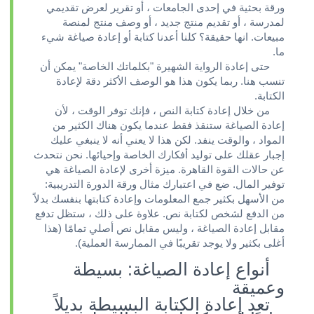
ورقة بحثية في إحدى الجامعات ، أو تقرير لعرض تقديمي
لمدرسة ، أو تقديم منتج جديد ، أو وصف منتج لمنصة
مبيعات. انها حقيقة؟ كلنا أعدنا كتابة أو إعادة صياغة شيء
ما.
حتى إعادة الرواية الشهيرة "بكلماتك الخاصة" يمكن أن
تنسب هنا. ربما يكون هذا هو الوصف الأكثر دقة لإعادة
الكتابة.
من خلال إعادة كتابة النص ، فإنك توفر الوقت ، لأن
إعادة الصياغة ستنقذ فقط عندما يكون هناك الكثير من
المواد ، والوقت ينفد. لكن هذا لا يعني أنه لا ينبغي عليك
إجبار عقلك على توليد أفكارك الخاصة وإحيائها. نحن نتحدث
عن حالات القوة القاهرة. ميزة أخرى لإعادة الصياغة هي
توفير المال. ضع في اعتبارك مثال ورقة الدورة التدريبية:
من الأسهل بكثير جمع المعلومات وإعادة كتابتها بنفسك بدلاً
من الدفع لشخص لكتابة نص. علاوة على ذلك ، ستظل تدفع
مقابل إعادة الصياغة ، وليس مقابل نص أصلي تمامًا (هذا
أغلى بكثير ولا يوجد تقريبًا في الممارسة العملية).
أنواع إعادة الصياغة: بسيطة
وعميقة
تعد إعادة الكتابة البسيطة بديلاً