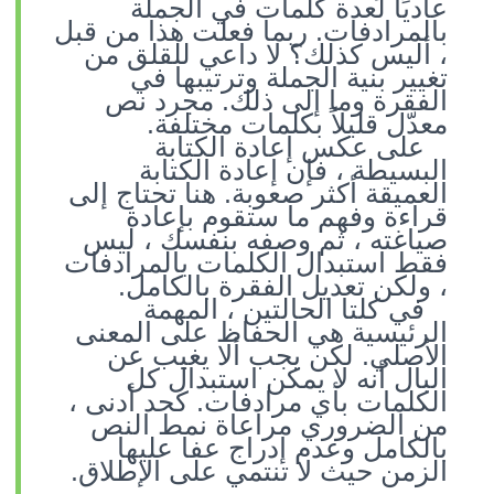
عاديًا لعدة كلمات في الجملة
بالمرادفات. ربما فعلت هذا من قبل
، أليس كذلك؟ لا داعي للقلق من
تغيير بنية الجملة وترتيبها في
الفقرة وما إلى ذلك. مجرد نص
معدّل قليلاً بكلمات مختلفة.
على عكس إعادة الكتابة
البسيطة ، فإن إعادة الكتابة
العميقة أكثر صعوبة. هنا تحتاج إلى
قراءة وفهم ما ستقوم بإعادة
صياغته ، ثم وصفه بنفسك ، ليس
فقط استبدال الكلمات بالمرادفات
، ولكن تعديل الفقرة بالكامل.
في كلتا الحالتين ، المهمة
الرئيسية هي الحفاظ على المعنى
الأصلي. لكن يجب ألا يغيب عن
البال أنه لا يمكن استبدال كل
الكلمات بأي مرادفات. كحد أدنى ،
من الضروري مراعاة نمط النص
بالكامل وعدم إدراج عفا عليها
الزمن حيث لا تنتمي على الإطلاق.