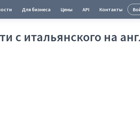
ности
Для бизнеса
Цены
API
Контакты
Во
ти с итальянского на ан