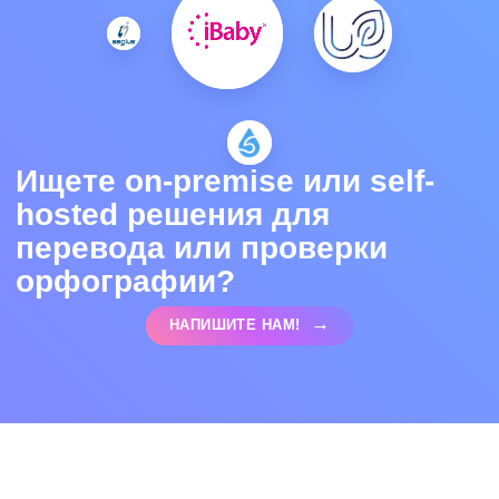
Ищете on-premise или self-
hosted решения для
перевода или проверки
орфографии?
НАПИШИТЕ НАМ!