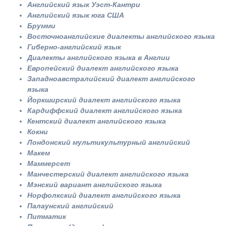
Английский язык Уэст-Кантри
Английский язык юга США
Брумми
Восточноанглийские диалекты английского языка
Гиберно-английский язык
Диалекты английского языка в Англии
Европейский диалект английского языка
Западноавстралийский диалект английского
языка
Йоркширский диалект английского языка
Кардиффский диалект английского языка
Кентский диалект английского языка
Кокни
Лондонский мультикультурный английский
Макем
Маммерсет
Манчестерский диалект английского языка
Мэнский вариант английского языка
Норфолкский диалект английского языка
Палаунский английский
Питматик