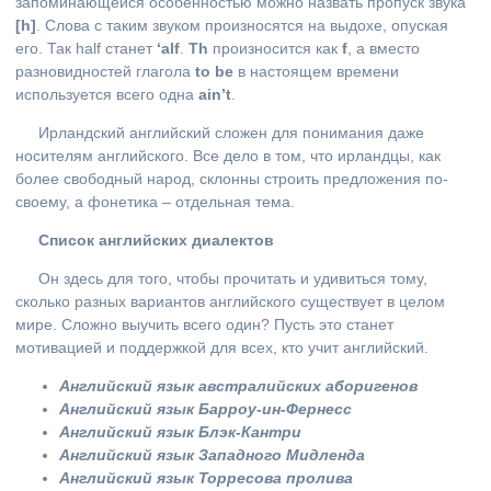
запоминающейся особенностью можно назвать пропуск звука
[
h
]
. Слова с таким звуком произносятся на выдохе, опуская
его. Так half станет
‘
alf
.
Th
произносится как
f
, а вместо
разновидностей глагола
to
be
в настоящем времени
используется всего одна
ain
’
t
.
Ирландский английский сложен для понимания даже
носителям английского. Все дело в том, что ирландцы, как
более свободный народ, склонны строить предложения по-
своему, а фонетика – отдельная тема.
Список английских диалектов
Он здесь для того, чтобы прочитать и удивиться тому,
сколько разных вариантов английского существует в целом
мире. Сложно выучить всего один? Пусть это станет
мотивацией и поддержкой для всех, кто учит английский.
Английский язык австралийских аборигенов
Английский язык Барроу-ин-Фернесс
Английский язык Блэк-Кантри
Английский язык Западного Мидленда
Английский язык Торресова пролива