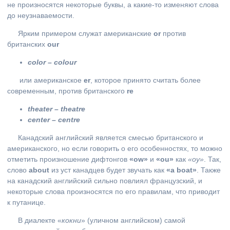
не произносятся некоторые буквы, а какие-то изменяют слова
до неузнаваемости.
Ярким примером служат американские
or
против
британских
our
color – colour
или американское
er
, которое принято считать более
современным, против британского
re
theater – theatre
center – centre
Канадский английский является смесью британского и
американского, но если говорить о его особенностях, то можно
отметить произношение дифтонгов
«
ow
»
и
«
ou
»
как
«оу»
. Так,
слово
about
из уст канадцев будет звучать как
«a boat»
. Также
на канадский английский сильно повлиял французский, и
некоторые слова произносятся по его правилам, что приводит
к путанице.
В диалекте «
кокни
» (уличном английском) самой