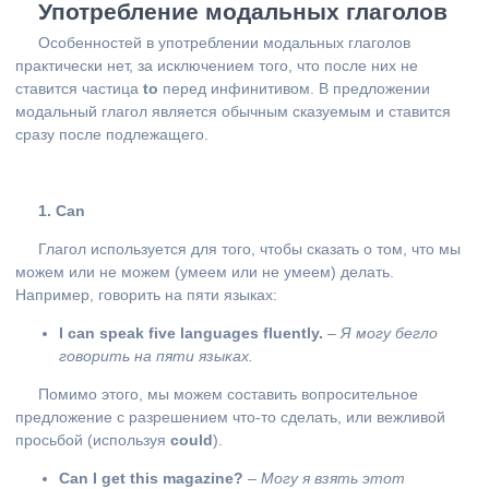
Употребление модальных глаголов
Особенностей в употреблении модальных глаголов
практически нет, за исключением того, что после них не
ставится частица
to
перед инфинитивом. В предложении
модальный глагол является обычным сказуемым и ставится
сразу после подлежащего.
1. Can
Глагол используется для того, чтобы сказать о том, что мы
можем или не можем (умеем или не умеем) делать.
Например, говорить на пяти языках:
I can speak five languages fluently.
–
Я могу бегло
говорить на пяти языках.
Помимо этого, мы можем составить вопросительное
предложение с разрешением что-то сделать, или вежливой
просьбой (используя
could
).
С
an I get this magazine?
–
Могу я взять этот