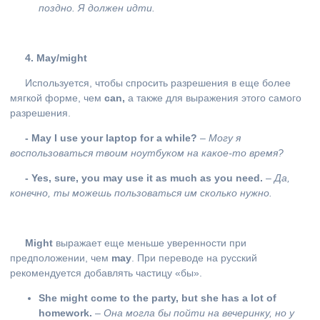
поздно. Я должен идти.
4. May
/
might
Используется, чтобы спросить разрешения в еще более
мягкой форме, чем
can
,
а также для выражения этого самого
разрешения.
- May I use your laptop for a while?
–
Могу я
воспользоваться твоим ноутбуком на какое-то время?
- Yes, sure, you may use it as much as you need.
–
Да,
конечно, ты можешь пользоваться им сколько нужно.
Might
выражает еще меньше уверенности при
предположении, чем
may
. При переводе на русский
рекомендуется добавлять частицу «бы».
She might come to the party, but she has a lot of
homework.
–
Она могла бы пойти на вечеринку, но у