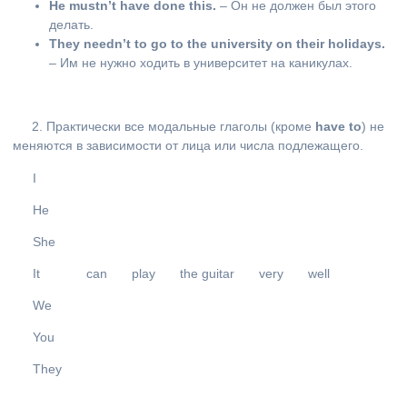
He
mustn
’
t
have
done
this.
– Он не должен был этого
делать.
They needn’t to go to the university on their holidays.
– Им не нужно ходить в университет на каникулах.
2. Практически все модальные глаголы (кроме
have
to
) не
меняются в зависимости от лица или числа подлежащего.
I
He
She
It
can
play
the guitar
very
well
We
You
They