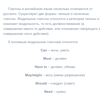
Глаголы в английском языке несколько отличаются от
русского. Существуют две формы: личные и неличные
глаголы. Модальные глаголы относятся к категории личных и
означают модальность, то есть долженствование (в
совершении какого-то действия, или отношение говорящего к
совершению этого действия).
К основным модальным глаголам относятся:
Can
– мочь, уметь
Must
– должен
Have
to
– должен, обязан
May
/
might
– могу (имею разрешение)
Should
– следует (совет)
Need
– нужно