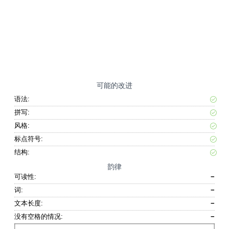
可能的改进
语法:
拼写:
风格:
标点符号:
结构:
韵律
可读性:
−
词:
−
文本长度:
−
没有空格的情况:
−