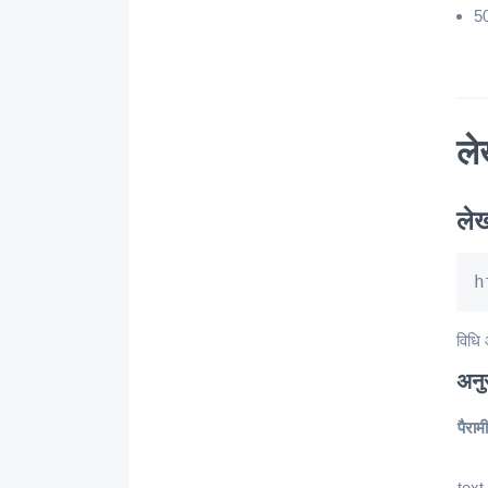
50
ले
लेख
h
विधि 
अनु
पैराम
text