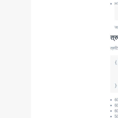
H
ज
त्र
त्रुट
{

 
 
 
}
60
6
60
50