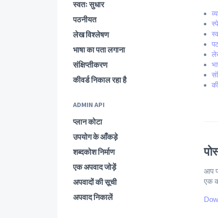
स्वतः सुधार
व्
पठनीयत
स्
लेख विश्लेषण
स्
प
भाषा का पता लगाना
ले
संक्षिप्तीकरण
भा
सं
कीवर्ड निकाल रहा है
की
ADMIN API
प्लान कोटा
उपयोग के आँकड़े
पोस
शब्दकोश निर्माण
एक अपवाद जोड़ें
आप पो
अपवादों की सूची
एक क
अपवाद निकालें
Dow