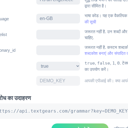
द्वारा सीमित है।
भाषा कोड। यह एक वैकल्पिक पै
guage
की सूची
जरूरत नहीं है. उन शब्दों और वा
elist
चाहिए.
जरूरत नहीं है. कस्टम शब्द
ionary_id
शब्दकोश बनाएं और संपादित क
true
,
false
,
1
,
0
. टेक
का उपयोग करें।
आपकी एपीआई की। क्या आपके
रोध का उदाहरण
ttps://api.textgears.com/grammar?key=DEMO_KEY