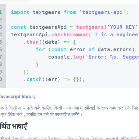
import
 textgears 
from
'textgears-api'
;
const
 textgearsApi 
=
textgears
(
'YOUR_KEY'
textgearsApi
.
checkGrammar
(
'I is a enginee
.
then
(
(
data
)
=>
{
for
(
const
 error 
of
 data
.
errors
)
            console
.
log
(
'Error: %s. Sugge
}
}
)
.
catch
(
(
err
)
=>
{
}
)
;
Javascript library
पने किसी अन्य फ्रेमवर्क के लिए किसी अन्य भाषा में एपीआई के साथ काम करने के लिए 
 एक लिंक भेजें
, जबकि हम इसे भी प्रकाशित करेंगे।
्थित भाषाएँ
्टगियर्स लेख की भाषा को ध्यान में रखकर न केवल लेख का विश्लेषण करता है, बल्कि बोली क