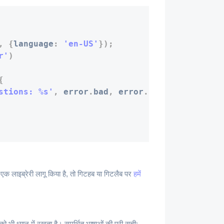
,
{
language
:
'en-US'
}
)
;
r'
)
{
stions: %s'
,
 error
.
bad
,
 error
.
better
.
join
(
', 
एक लाइब्रेरी लागू किया है, तो गिटहब या गिटलैब पर
हमें
ो भी ध्यान में रखता है। समर्थित भाषाओं की पूरी सूची: