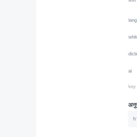
lan
whit
dict
ai
key
अनु
h