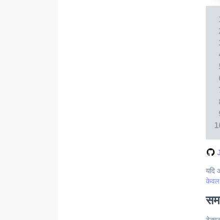
यदि आ
केवल
समर
टेक्स