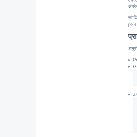
अंग्र
समर्थ
pt-B
प्र
अनुरो
P
G
J