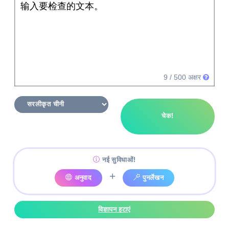
输入要检查的文本。
9
/ 500 अक्षर
चेक!
नई सुविधाओं!
+
अनुवाद
पुनर्लेखन
विज्ञापन हटाएं