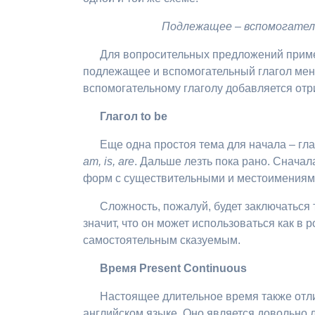
Подлежащее – вспомогатель
Для вопросительных предложений приме
подлежащее и вспомогательный глагол мен
вспомогательному глаголу добавляется от
Глагол
to be
Еще одна простоя тема для начала – гл
am
,
is
,
are
. Дальше лезть пока рано. Сначал
форм с существительными и местоимениями
Сложность, пожалуй, будет заключаться т
значит, что он может использоваться как в 
самостоятельным сказуемым.
Время
Present Continuous
Настоящее длительное время также отли
английском языке. Оно является довольно л