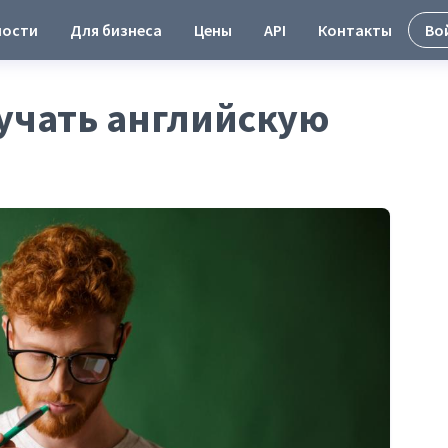
ности
Для бизнеса
Цены
API
Контакты
Во
зучать английскую