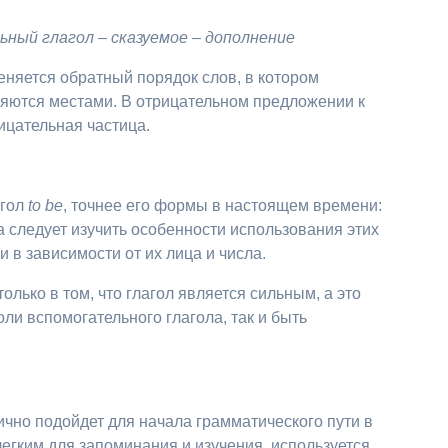
ный глагол – сказуемое – дополнение
няется обратный порядок слов, в котором
яются местами. В отрицательном предложении к
рицательная частица.
агол
to
be
, точнее его формы в настоящем времени:
а следует изучить особенности использования этих
 в зависимости от их лица и числа.
олько в том, что глагол является сильным, а это
роли вспомогательного глагола, так и быть
чно подойдет для начала грамматического пути в
егким для запоминания и изучения, используется